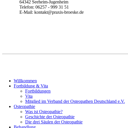
64342 Seeheim-Jugenheim
Telefon: 06257 - 999 31 51
E-Mail: kontakt@praxis-broeske.de
Willkommen
Fortbildung & Vita
Fortbildungen
Vita
Mitglied im Verband der Osteopathen Deutschland e.V.
Osteopathie
Was ist Osteopathie?
Geschichte der Osteopathie
Die drei Säulen der Osteopathie
Behandlung